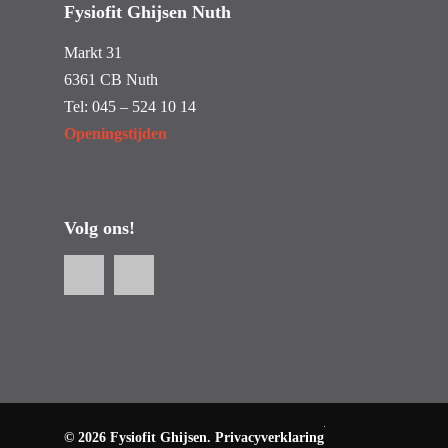
Fysiofit Ghijsen Nuth
Markt 31
6361 CB Nuth
Tel:
045 – 524 10 14
Openingstijden
Volg ons!
© 2026 Fysiofit Ghijsen.
Privacyverklaring