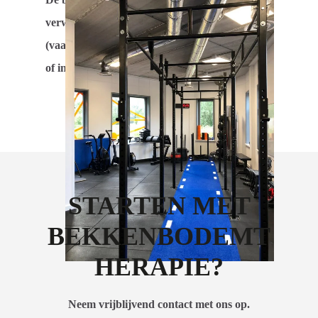
verwijzing van een huisarts of specialist
(vaak een gynaecoloog, uroloog, chirurg
of internist).
STARTEN MET
BEKKENBODEMT
HERAPIE?
Neem vrijblijvend contact met ons op.