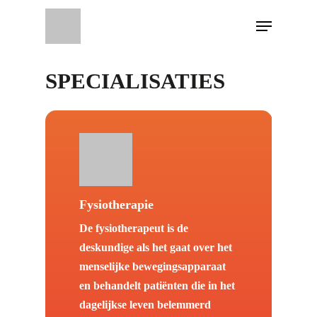
SPECIALISATIES
Fysiotherapie
De fysiotherapeut is de
deskundige als het gaat over het
menselijke bewegingsapparaat
en behandelt patiënten die in het
dagelijkse leven belemmerd