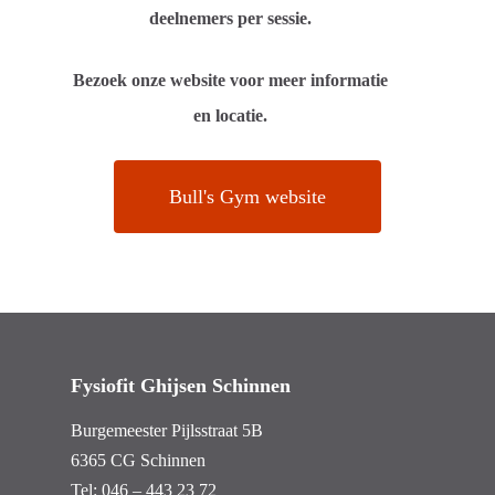
deelnemers per sessie.
Bezoek onze website voor meer informatie
en locatie.
Bull's Gym website
Fysiofit Ghijsen Schinnen
Burgemeester Pijlsstraat 5B
6365 CG Schinnen
Tel:
046 – 443 23 72